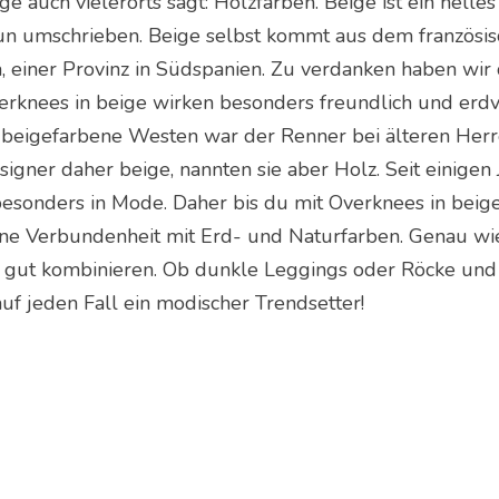
 auch vielerorts sagt: Holzfarben. Beige ist ein hell
un umschrieben. Beige selbst kommt aus dem französis
, einer Provinz in Südspanien. Zu verdanken haben wi
erknees in beige wirken besonders freundlich und erdv
“, beigefarbene Westen war der Renner bei älteren Her
igner daher beige, nannten sie aber Holz. Seit einigen
besonders in Mode. Daher bis du mit Overknees in beige
eine Verbundenheit mit Erd- und Naturfarben. Genau wie
gut kombinieren. Ob dunkle Leggings oder Röcke und K
auf jeden Fall ein modischer Trendsetter!