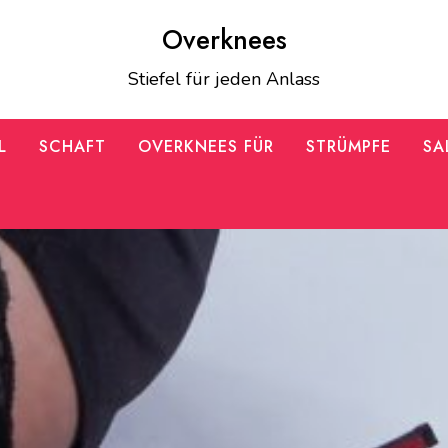
Overknees
Stiefel für jeden Anlass
L
SCHAFT
OVERKNEES FÜR
STRÜMPFE
SA