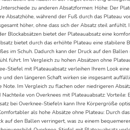
. Unterschiede zu anderen Absatzformen: Höhe: Der Pla
ere Absatzhöhe, während der Fuß durch das Plateau vor
sgesamt höher, ohne dass sich der Absatz steil anfühlt.
der Blockabsätzen bietet der Plateauabsatz eine komfo
bsatz bietet durch das erhöhte Plateau eine stabilere 
ßes im Schuh. Dadurch kann der Druck auf den Ballen 
l führt. Im Vergleich zu hohen Absätzen ohne Platea
nee-Stiefel mit Plateauabsatz verleihen Ihrem Look ein
 und den längeren Schaft wirken sie insgesamt auffälli
Note. Im Vergleich zu flachen oder niedrigeren Absätz
d Nachteile von Overknees mit Plateauabsatz: Vorteile:
satz bei Overknee-Stiefeln kann Ihre Körpergröße opti
 Komfortabler als hohe Absätze ohne Plateau: Durch da
ck auf den Ballen verringert, was zu einem bequemere
scheinungsbild: Overknee-Stiefel mit Plateauabsatz ver