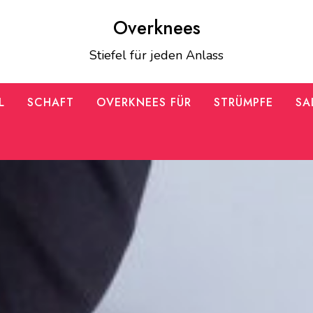
Overknees
Stiefel für jeden Anlass
L
SCHAFT
OVERKNEES FÜR
STRÜMPFE
SA