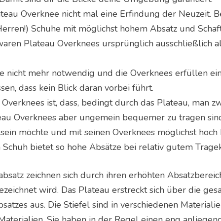
ateau Overknee nicht mal eine Erfindung der Neuzeit. Be
rren!) Schuhe mit möglichst hohem Absatz und Schaf
aren Plateau Overknees ursprünglich ausschließlich al
se nicht mehr notwendig und die Overknees erfüllen ei
en, dass kein Blick daran vorbei führt.
u Overknees ist, dass, bedingt durch das Plateau, man
teau Overknees aber ungemein bequemer zu tragen sind
sein möchte und mit seinen Overknees möglichst hoch hi
 Schuh bietet so hohe Absätze bei relativ gutem Trage
absatz zeichnen sich durch ihren erhöhten Absatzbereic
ezeichnet wird. Das Plateau erstreckt sich über die ge
tzes aus. Die Stiefel sind in verschiedenen Materialien
aterialien. Sie haben in der Regel einen eng anliegend