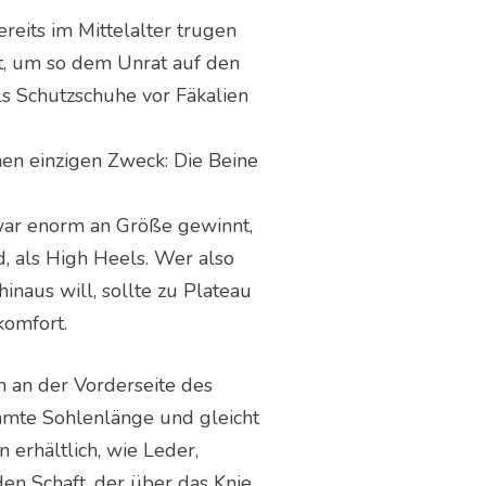
reits im Mittelalter trugen
t, um so dem Unrat auf den
s Schutzschuhe vor Fäkalien
nen einzigen Zweck: Die Beine
 zwar enorm an Größe gewinnt,
, als High Heels. Wer also
naus will, sollte zu Plateau
komfort.
h an der Vorderseite des
samte Sohlenlänge und gleicht
 erhältlich, wie Leder,
en Schaft, der über das Knie