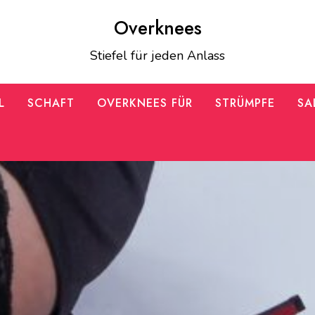
Overknees
Stiefel für jeden Anlass
L
SCHAFT
OVERKNEES FÜR
STRÜMPFE
SA