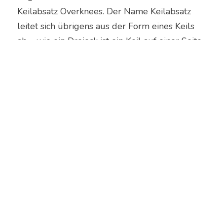
Keilabsatz Overknees. Der Name Keilabsatz
leitet sich übrigens aus der Form eines Keils
ab – wie ein Dreieck ist ein Keil auf einer Seite
hoch, auf der anderen niedrig und hat dabei
eine durchgehende dritte Seite – bedeutet im
Fall von Keilabsatz Overknees: hinten hoch,
vorne niedrig(er) und durchgehende Sohle.
Copyright © 2026 Overknees. Alle Rechte